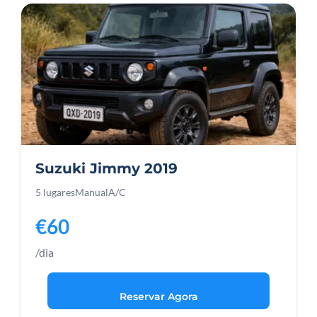
Suzuki Jimmy 2019
5 lugares
Manual
A/C
€60
/dia
Reservar Agora