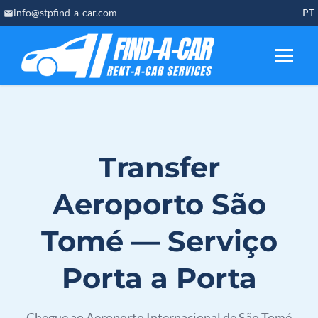
Skip
info@stpfind-a-car.com
PT
to
content
Transfer
Aeroporto São
Tomé — Serviço
Porta a Porta
Chegue ao Aeroporto Internacional de São Tomé