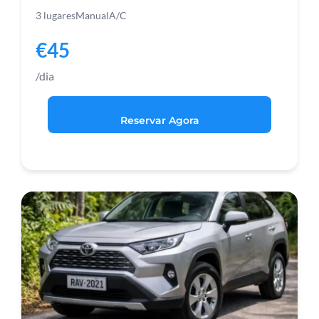
3 lugares
Manual
A/C
€45
/dia
Reservar Agora