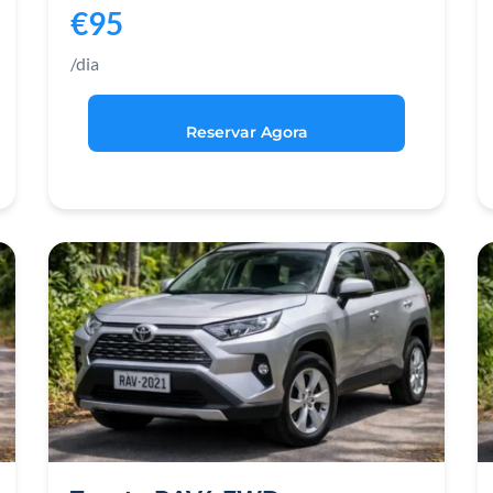
€95
/dia
Reservar Agora