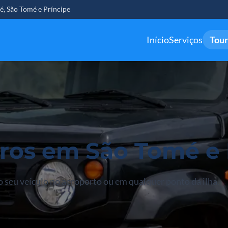
é, São Tomé e Príncipe
Início
Serviços
Tour
ros em São Tomé e 
 seu veículo no aeroporto ou em qualquer ponto da ilha.