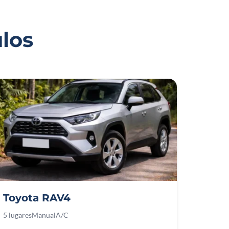
los
Toyota RAV4
5 lugares
Manual
A/C