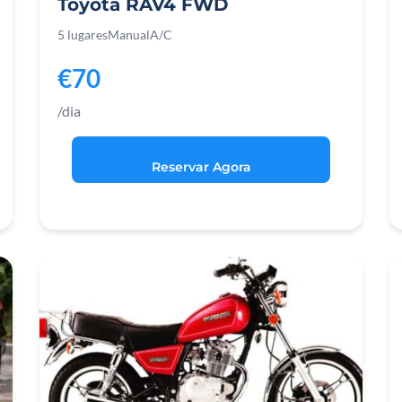
Toyota RAV4 FWD
5 lugares
Manual
A/C
€70
/dia
Reservar Agora