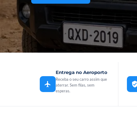
Entrega no Aeroporto
Receba o seu carro assim que
aterrar. Sem filas, sem
esperas.