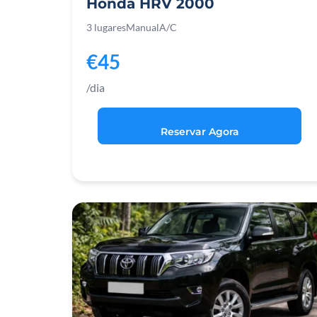
Honda HRV 2000
3 lugares
Manual
A/C
€45
/dia
Reservar Agora