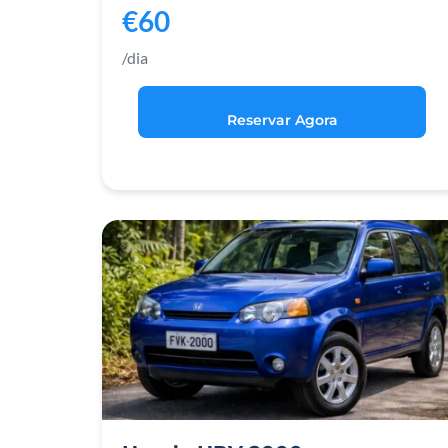
€60
/dia
Reservar Agora