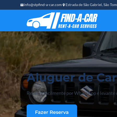
Skip
info@stpfind-a-car.com
Estrada de São Gabriel, São Tom
to
content
Aluguer de Car
Reserve facilmente por WhatsApp e levante o
Fazer Reserva