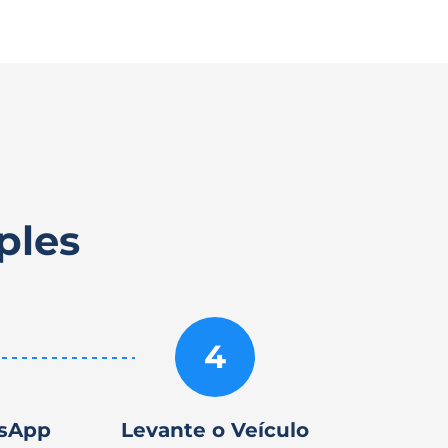
ples
4
tsApp
Levante o Veículo