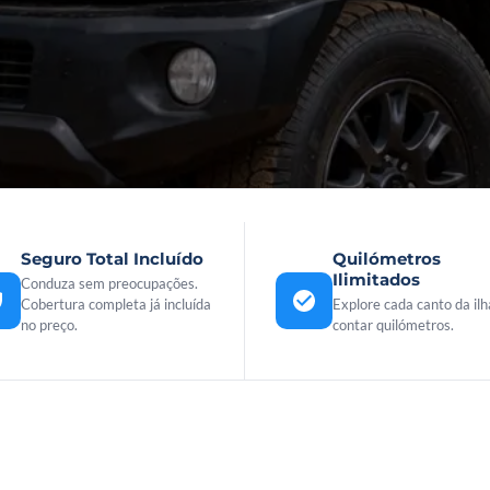
Seguro Total Incluído
Quilómetros
Ilimitados
Conduza sem preocupações.
Cobertura completa já incluída
Explore cada canto da il
no preço.
contar quilómetros.