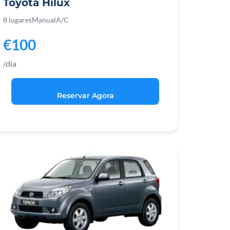
Toyota Hilux
8 lugares
Manual
A/C
€100
/dia
Reservar Agora