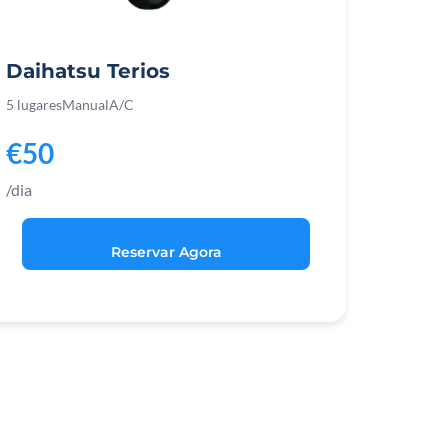
Daihatsu Terios
5 lugares
Manual
A/C
€50
/dia
Reservar Agora