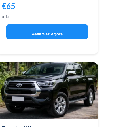
€65
/dia
Reservar Agora