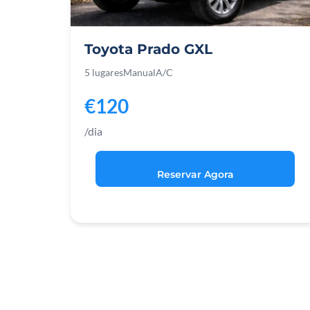
Toyota Prado GXL
5 lugares
Manual
A/C
€120
/dia
Reservar Agora