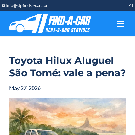
Skip
info@stpfind-a-car.com
PT
to
content
Toyota Hilux Aluguel
São Tomé: vale a pena?
May 27, 2026