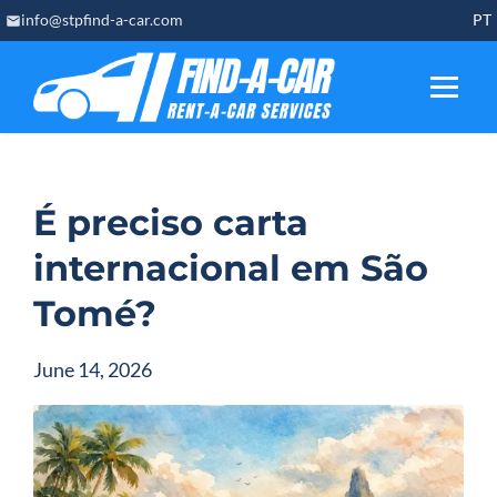
Skip
info@stpfind-a-car.com
PT
to
content
É preciso carta
internacional em São
Tomé?
June 14, 2026