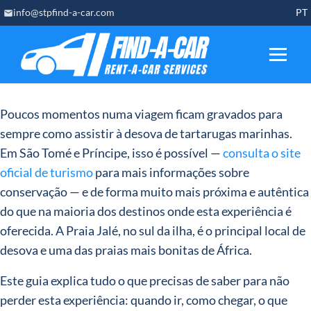
Skip
info@stpfind-a-car.com
PT
to
content
Poucos momentos numa viagem ficam gravados para
sempre como assistir à desova de tartarugas marinhas.
Em São Tomé e Príncipe, isso é possível —
consulta o site
oficial de turismo
para mais informações sobre
conservação — e de forma muito mais próxima e autêntica
do que na maioria dos destinos onde esta experiência é
oferecida. A Praia Jalé, no sul da ilha, é o principal local de
desova e uma das praias mais bonitas de África.
Este guia explica tudo o que precisas de saber para não
perder esta experiência: quando ir, como chegar, o que