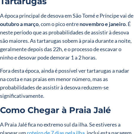
Tartarugas
A época principal de desova em São Tomé e Príncipe vai de
outubro a março
, com o pico entre
novembro e janeiro
. É
neste período que as probabilidades de assistir à desova
são maiores. As tartarugas sobem à praia durante a noite,
geralmente depois das 22h, e o processo de escavar o
ninho e desovar pode demorar 1 a 2 horas.
Fora desta época, ainda é possível ver tartarugas a nadar
na costa e nas praias em menor número, mas as
probabilidades de assistir à desova reduzem-se
significativamente.
Como Chegar à Praia Jalé
A Praia Jalé fica no extremo sul da ilha. Se estiveres a
planear um
roteiro de 7 dias pela ilha
, inclui esta paragem