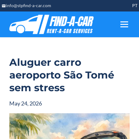
Skip
info@stpfind-a-car.com
PT
to
content
Aluguer carro
aeroporto São Tomé
sem stress
May 24, 2026