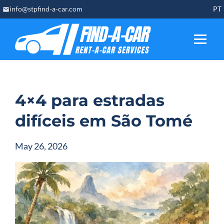
Skip
info@stpfind-a-car.com
PT
to
content
4×4 para estradas
difíceis em São Tomé
May 26, 2026